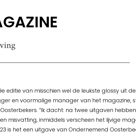
AGAZINE
ving
 editie van misschien wel de leukste glossy uit d
gger en voormalige manager van het magazine, st
er Oosterbekers. “Ik dacht: na twee uitgaven hebb
een misvatting, inmiddels verscheen het lijvige m
2023 is het een uitgave van Ondernemend Oosterbee