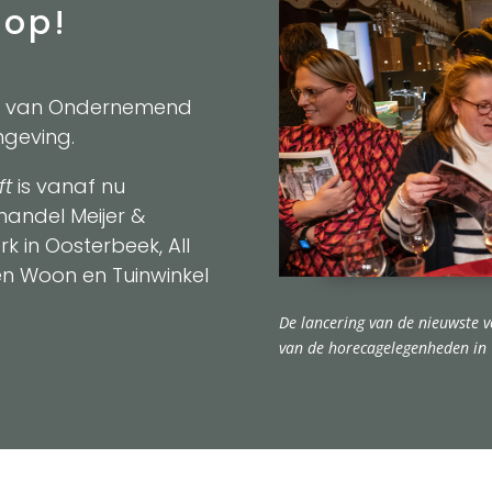
oop!
e van Ondernemend
geving.
ft
is vanaf nu
handel Meijer &
k in Oosterbeek, All
en Woon en Tuinwinkel
De lancering van de nieuwste v
van de horecagelegenheden in