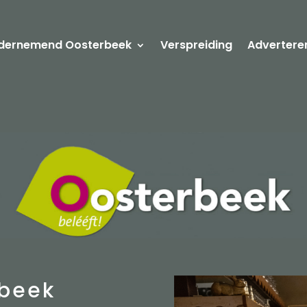
dernemend Oosterbeek
Verspreiding
Advertere
rbeek