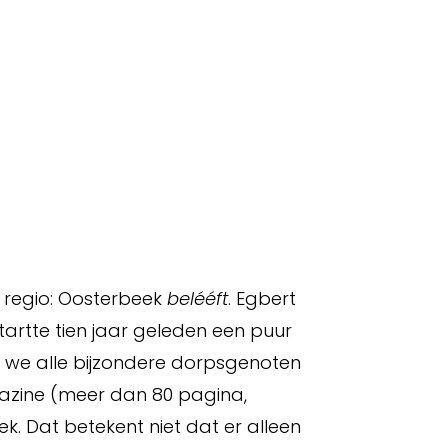
e regio: Oosterbeek
belééft
. Egbert
artte tien jaar geleden een puur
en we alle bijzondere dorpsgenoten
agazine (meer dan 80 pagina,
k. Dat betekent niet dat er alleen