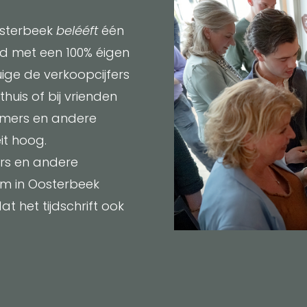
Oosterbeek
belééft
één
d met een 100% éigen
uige de verkoopcijfers
huis of bij vrienden
amers en andere
it hoog.
ers en andere
om in Oosterbeek
t het tijdschrift ook